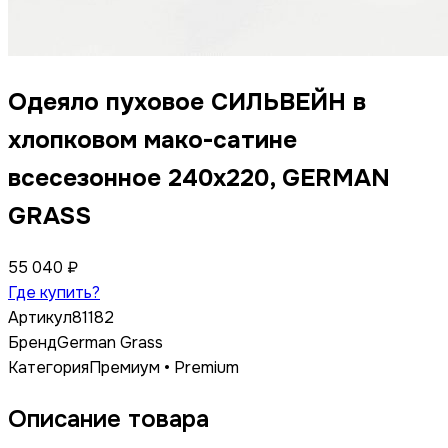
Одеяло пуховое СИЛЬВЕЙН в
хлопковом мако-сатине
всесезонное 240x220, GERMAN
GRASS
55 040 ₽
Где купить?
Артикул
81182
Бренд
German Grass
Категория
Премиум • Premium
Описание товара