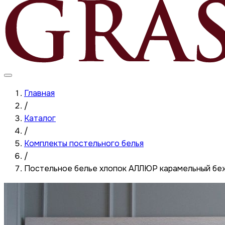
Главная
/
Каталог
/
Комплекты постельного белья
/
Постельное белье хлопок АЛЛЮР карамельный б